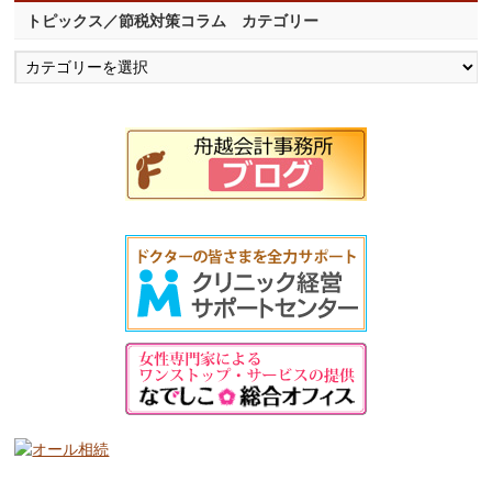
トピックス／節税対策コラム カテゴリー
ト
ピ
ッ
ク
ス
／
節
税
対
策
コ
ラ
ム
カ
テ
ゴ
リ
ー