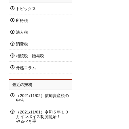
トピックス
所得税
法人税
消費税
相続税・贈与税
舟越コラム
最近の投稿
（2021/11/02）償却資産税の
申告
（2021/11/01）令和５年１０
月インボイス制度開始！
やるべき事