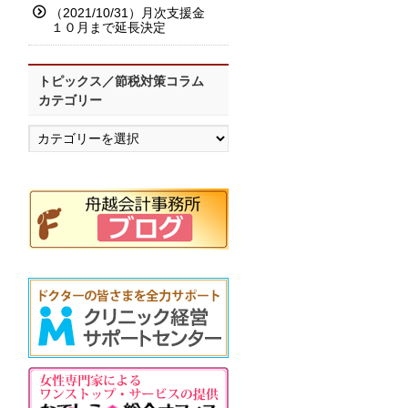
（2021/10/31）月次支援金
１０月まで延長決定
トピックス／節税対策コラム
カテゴリー
ト
ピ
ッ
ク
ス
／
節
税
対
策
コ
ラ
ム
カ
テ