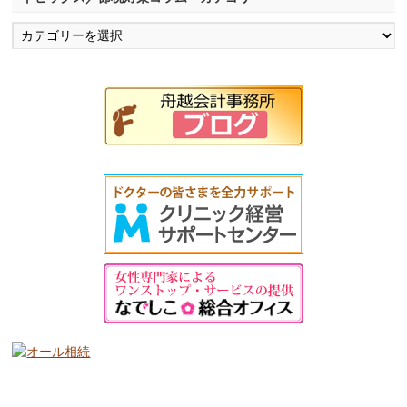
ト
ピ
ッ
ク
ス
／
節
税
対
策
コ
ラ
ム
カ
テ
ゴ
リ
ー