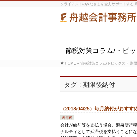
クライアントのみなさまを全力サポートする 
節税対策コラム/トピ
HOME
»
節税対策コラム/トピックス
»
期
タグ : 期限後納付
（2018/04/25）毎月納付がおすす
所得税
会社が給与等を支払う場合、源泉所得税
ナルティとして延滞税を支払うことにな