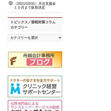
（2021/10/31）月次支援金
１０月まで延長決定
トピックス／節税対策コラム
カテゴリー
ト
ピ
ッ
ク
ス
／
節
税
対
策
コ
ラ
ム
カ
テ