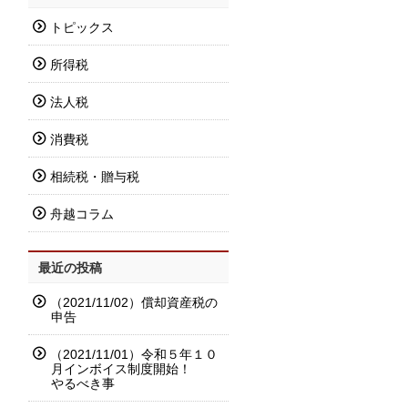
トピックス
所得税
法人税
消費税
相続税・贈与税
舟越コラム
最近の投稿
（2021/11/02）償却資産税の
申告
（2021/11/01）令和５年１０
月インボイス制度開始！
やるべき事