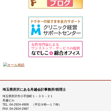
／
節
税
対
策
コ
ラ
ム
カ
テ
ゴ
リ
ー
埼玉県所沢にある舟越会計事務所/税理士
埼玉県所沢市小手指町１－３３－２１
舟越ビル
TEL. 04-2924-4908 （平日９時―１７時）
FAX. 04-2924-2987