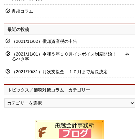
舟越コラム
最近の投稿
（2021/11/02）償却資産税の申告
（2021/11/01）令和５年１０月インボイス制度開始！ や
るべき事
（2021/10/31）月次支援金 １０月まで延長決定
トピックス／節税対策コラム カテゴリー
ト
ピ
ッ
ク
ス
／
節