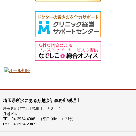
税
対
策
コ
ラ
ム
カ
テ
ゴ
リ
ー
埼玉県所沢にある舟越会計事務所/税理士
埼玉県所沢市小手指町１－３３－２１
舟越ビル
TEL. 04-2924-4908 （平日９時―１７時）
FAX. 04-2924-2987