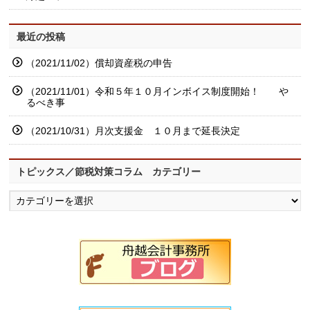
最近の投稿
（2021/11/02）償却資産税の申告
（2021/11/01）令和５年１０月インボイス制度開始！ や
るべき事
（2021/10/31）月次支援金 １０月まで延長決定
トピックス／節税対策コラム カテゴリー
ト
ピ
ッ
ク
ス
／
節
税
対