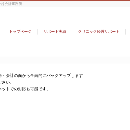
舟越会計事務所
トップページ
サポート実績
クリニック経営サポート
務・会計の面から全面的にバックアップします！
ださい。
ネットでの対応も可能です。
。
。