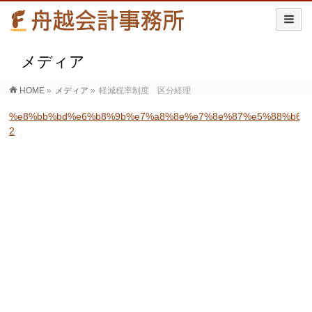
メディア
HOME
»
メディア
»
軽減税率制度 区分経理
%e8%bb%bd%e6%b8%9b%e7%a8%8e%e7%8e%87%e5%88%b6%
2