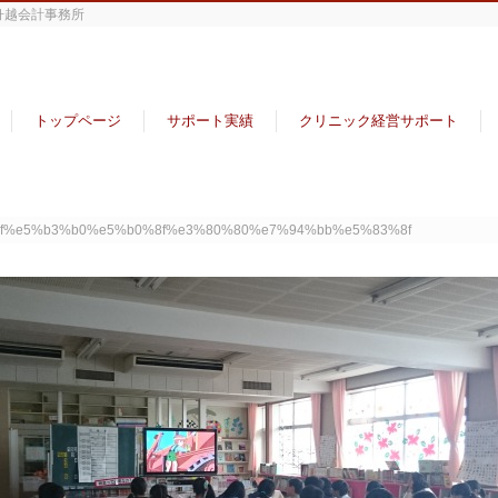
舟越会計事務所
トップページ
サポート実績
クリニック経営サポート
bf%e5%b3%b0%e5%b0%8f%e3%80%80%e7%94%bb%e5%83%8f