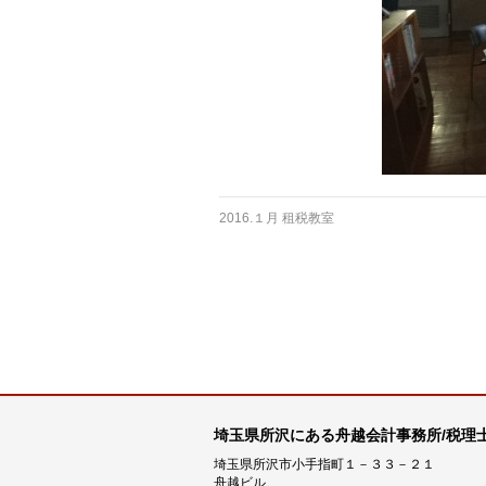
2016.１月 租税教室
埼玉県所沢にある舟越会計事務所/税理
埼玉県所沢市小手指町１－３３－２１
舟越ビル