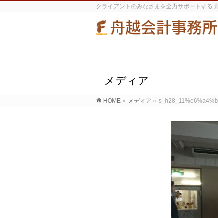
クライアントのみなさまを全力サポートする 
メディア
HOME
»
メディア
»
s_h28_11%e6%a4%