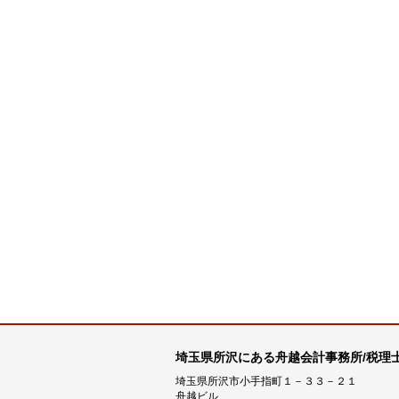
埼玉県所沢にある舟越会計事務所/税理
埼玉県所沢市小手指町１－３３－２１
舟越ビル